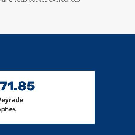
.71.85
 Peyrade
rophes