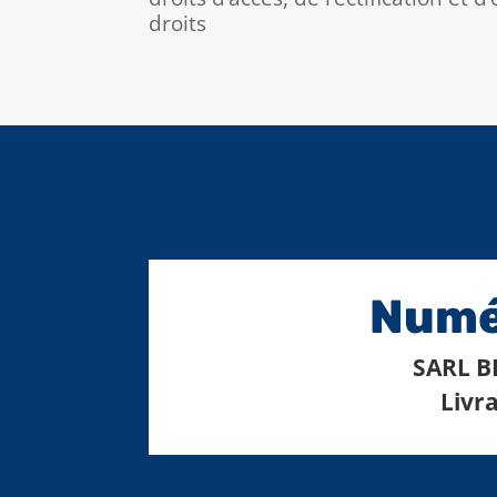
droits
Numér
SARL BE
Livra